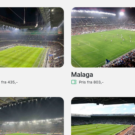
Malaga
s fra 435,-
Pris fra 803,-