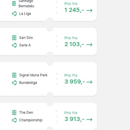
Santiago
Pris fra
Bernabéu
1 245,-
La Liga
San Siro
Pris fra
2 103,-
Serie A
Signal Iduna Park
Pris fra
3 959,-
Bundesliga
The Den
Pris fra
3 913,-
Championship