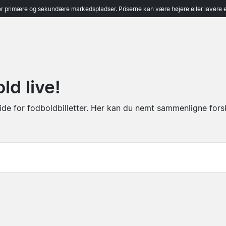
r primære og sekundære markedspladser. Priserne kan være højere eller lavere 
ld live!
de for fodboldbilletter. Her kan du nemt sammenligne forske