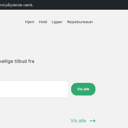
end pålydende værdi.
Hjem
Hold
Ligaer
Rejsebureauer
llige tilbud fra
Vis alle
Vis alle