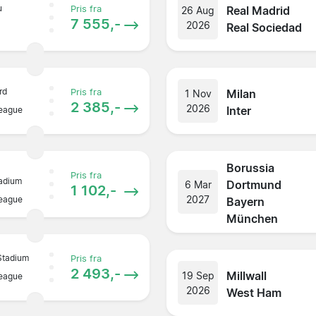
u
Real Madrid
Pris fra
26 Aug
7 555,-
2026
Real Sociedad
rd
Milan
Pris fra
1 Nov
2 385,-
2026
Inter
League
Borussia
Pris fra
adium
Dortmund
6 Mar
1 102,-
2027
League
Bayern
München
Stadium
Pris fra
2 493,-
Millwall
19 Sep
League
2026
West Ham