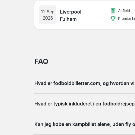
Anfield
Liverpool
12 Sep
2026
Fulham
Premier 
FAQ
Hvad er fodboldbilletter.com, og hvordan vi
Fodboldbilletter.com er en sammenligningssid
Hvad er typisk inkluderet i en fodboldrejse
og evt. afrejseby, du er interesseret i, og vi
den leverandør, du vælger, og gennemfører k
En fodboldrejsepakke indeholder som regel fly
Kan jeg købe en kampbillet alene, uden fly 
en stadionrundvisning som tilvalg. Hvad der pr
idé at læse indholdet grundigt, inden du klikk