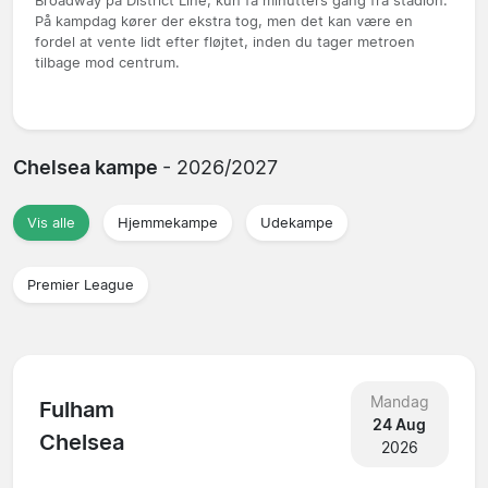
Broadway på District Line, kun få minutters gang fra stadion.
På kampdag kører der ekstra tog, men det kan være en
fordel at vente lidt efter fløjtet, inden du tager metroen
tilbage mod centrum.
Chelsea kampe
- 2026/2027
Vis alle
Hjemmekampe
Udekampe
Premier League
Mandag
Fulham
24 Aug
Chelsea
2026