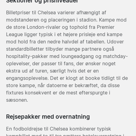
Sektioner og prisniveauer
Billetpriser til Chelsea varierer afhængigt af
modstanderen og placeringen i stadion. Kampe mod
de store London-rivaler og tophold fra Premier
League ligger typisk i et højere prisleje end kampe
mod hold fra den nedre halvdel af tabellen. Udover
standardbilletter tilbyder mange partnere også
hospitality-pakker med loungeadgang og matchday-
oplevelser, der passer til fans, der ønsker noget
ekstra ud af turen, særligt hvis det er en
engangsoplevelse. Det er klogt at booke tidligt til de
store kampe, når datoerne er bekræftet, da disse
fixtures konsekvent er de mest efterspurgte i
sæsonen.
Rejsepakker med overnatning
En fodboldrejse til Chelsea kombinerer typisk
kampbillet med to til tre nætters hotelovernatning i