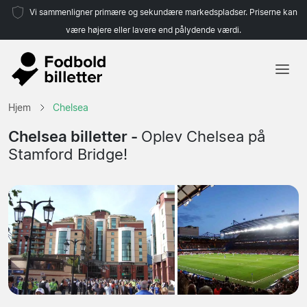
Vi sammenligner primære og sekundære markedspladser. Priserne kan
være højere eller lavere end pålydende værdi.
Hjem
Hjem
Chelsea
Hold
Chelsea billetter -
Oplev Chelsea på
Stamford Bridge!
Ligaer
Rejsebureauer