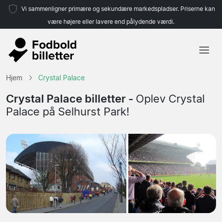
Vi sammenligner primære og sekundære markedspladser. Priserne kan
være højere eller lavere end pålydende værdi.
Hjem
Hjem
Crystal Palace
Hold
Crystal Palace billetter -
Oplev Crystal
Palace på Selhurst Park!
Ligaer
Rejsebureauer