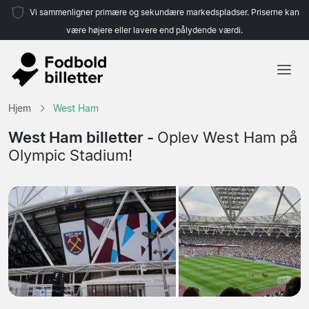
Vi sammenligner primære og sekundære markedspladser. Priserne kan
være højere eller lavere end pålydende værdi.
Hjem
Hjem
West Ham
Hold
West Ham billetter -
Oplev West Ham på
Olympic Stadium!
Ligaer
Rejsebureauer