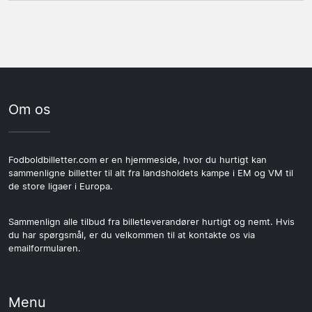
De fleste europæiske stadioner accepterer digitale
League-kvalifikationen kan rykke ned. Niveaumæssigt
billetter, men praksis varierer fra sted til sted. Nogle
er Europa League generelt det højere niveau med større
stadioner stiller krav til, hvordan billetten præsenteres,
klubber og mere europæisk erfaring.
og i enkelte tilfælde kræves en printet version. Hav altid
billetten tilgængelig offline på din telefon, så du ikke er
afhængig af mobildækning ved indgangen.
Om os
Fodboldbilletter.com er en hjemmeside, hvor du hurtigt kan
sammenligne billetter til alt fra landsholdets kampe i EM og VM til
de store ligaer i Europa.
Sammenlign alle tilbud fra billetleverandører hurtigt og nemt. Hvis
du har spørgsmål, er du velkommen til at kontakte os via
emailformularen.
Menu