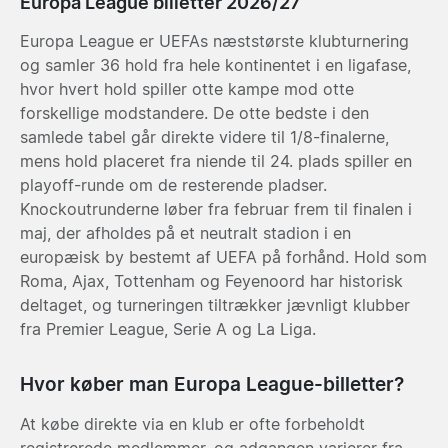
Europa League billetter 2026/27
Europa League er UEFAs næststørste klubturnering
og samler 36 hold fra hele kontinentet i en ligafase,
hvor hvert hold spiller otte kampe mod otte
forskellige modstandere. De otte bedste i den
samlede tabel går direkte videre til 1/8-finalerne,
mens hold placeret fra niende til 24. plads spiller en
playoff-runde om de resterende pladser.
Knockoutrunderne løber fra februar frem til finalen i
maj, der afholdes på et neutralt stadion i en
europæisk by bestemt af UEFA på forhånd. Hold som
Roma, Ajax, Tottenham og Feyenoord har historisk
deltaget, og turneringen tiltrækker jævnligt klubber
fra Premier League, Serie A og La Liga.
Hvor køber man Europa League-billetter?
At købe direkte via en klub er ofte forbeholdt
registrerede medlemmer, og adgangen varierer fra