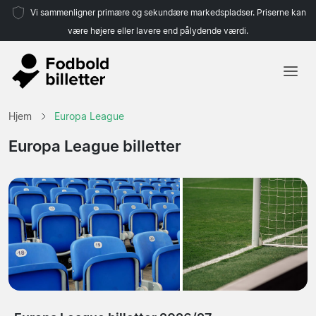
Vi sammenligner primære og sekundære markedspladser. Priserne kan
være højere eller lavere end pålydende værdi.
Hjem
Hjem
Europa League
Hold
Europa League billetter
Ligaer
Rejsebureauer