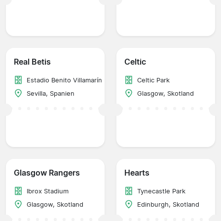
Real Betis
Celtic
Estadio Benito Villamarín
Celtic Park
Sevilla, Spanien
Glasgow, Skotland
Glasgow Rangers
Hearts
Ibrox Stadium
Tynecastle Park
Glasgow, Skotland
Edinburgh, Skotland