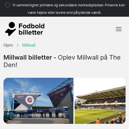
Vi sammenligner primære og sekundære markedspladser. Priserne kan
være højere eller lavere end pålydende værdi.
Hjem
Hjem
Millwall
Hold
Millwall billetter -
Oplev Millwall på The
Den!
Ligaer
Rejsebureauer