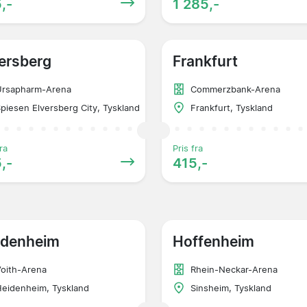
,-
1 285,-
ersberg
Frankfurt
Ursapharm-Arena
Commerzbank-Arena
piesen Elversberg City, Tyskland
Frankfurt, Tyskland
ra
Pris fra
,-
415,-
idenheim
Hoffenheim
oith-Arena
Rhein-Neckar-Arena
eidenheim, Tyskland
Sinsheim, Tyskland