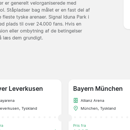
er er generelt velorganiserede med
l. Ståpladser bag målet er en fast del af
 fleste tyske arenaer. Signal Iduna Park i
d plads til over 24.000 fans. Hvis en
ion eller ombytning af de betingelser
så læs dem grundigt.
yer Leverkusen
Bayern München
Bayarena
Allianz Arena
everkusen, Tyskland
München, Tyskland
ra
Pris fra