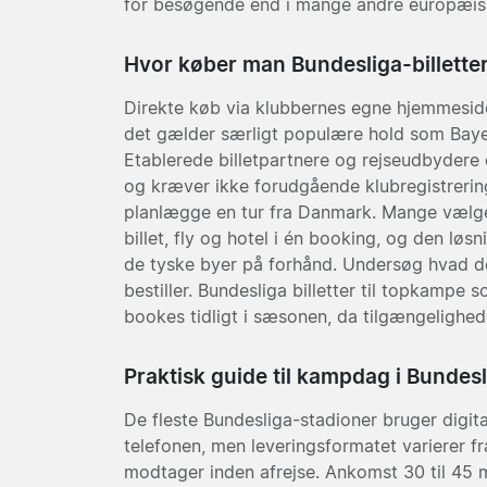
for besøgende end i mange andre europæisk
Hvor køber man Bundesliga-billette
Direkte køb via klubbernes egne hjemmesid
det gælder særligt populære hold som Bay
Etablerede billetpartnere og rejseudbyder
og kræver ikke forudgående klubregistrerin
planlægge en tur fra Danmark. Mange vælge
billet, fly og hotel i én booking, og den løs
de tyske byer på forhånd. Undersøg hvad de
bestiller. Bundesliga billetter til topkampe
bookes tidligt i sæsonen, da tilgængelighed
Praktisk guide til kampdag i Bundes
De fleste Bundesliga-stadioner bruger digital
telefonen, men leveringsformatet varierer fra
modtager inden afrejse. Ankomst 30 til 45 mi