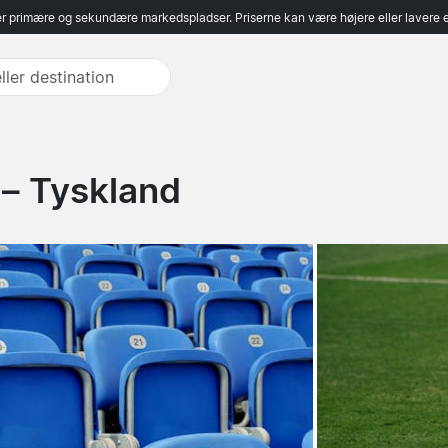
r primære og sekundære markedspladser. Priserne kan være højere eller lavere 
 – Tyskland