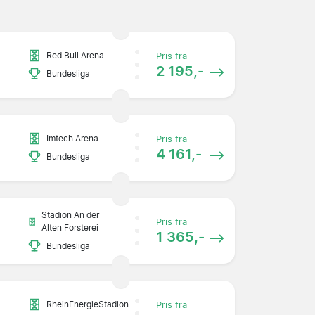
Red Bull Arena
Pris fra
2 195,-
Bundesliga
Imtech Arena
Pris fra
4 161,-
Bundesliga
Stadion An der
Pris fra
Alten Forsterei
1 365,-
Bundesliga
RheinEnergieStadion
Pris fra