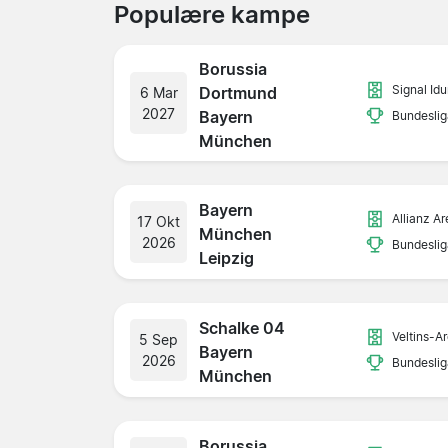
Populære kampe
Borussia
Signal Id
Dortmund
6 Mar
2027
Bayern
Bundeslig
München
Bayern
Allianz A
17 Okt
München
2026
Bundeslig
Leipzig
Schalke 04
Veltins-A
5 Sep
Bayern
2026
Bundeslig
München
Borussia