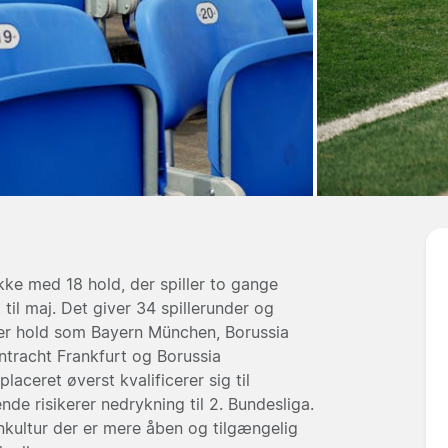
ke med 18 hold, der spiller to gange
til maj. Det giver 34 spillerunder og
er hold som
Bayern München
,
Borussia
ntracht Frankfurt
og
Borussia
laceret øverst kvalificerer sig til
e risikerer nedrykning til 2. Bundesliga.
ankultur der er mere åben og tilgængelig