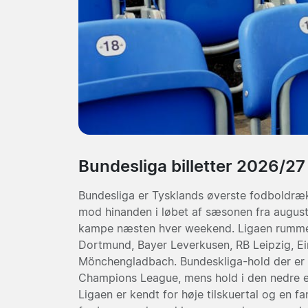
Bundesliga billetter 2026/27
Bundesliga er Tysklands øverste fodboldræk
mod hinanden i løbet af sæsonen fra august 
kampe næsten hver weekend. Ligaen rumm
Dortmund
,
Bayer Leverkusen
,
RB Leipzig
,
Ei
Mönchengladbach
. Bundeskliga-hold der er p
Champions League, mens hold i den nedre end
Ligaen er kendt for høje tilskuertal og en f