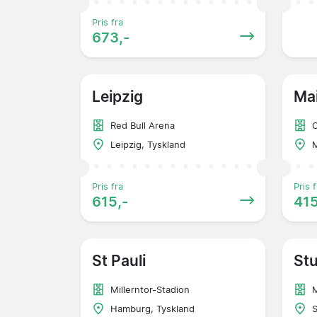
Pris fra
673,-
Leipzig
Ma
Red Bull Arena
O
Leipzig, Tyskland
M
Pris fra
Pris f
615,-
415
St Pauli
Stu
Millerntor-Stadion
Hamburg, Tyskland
S