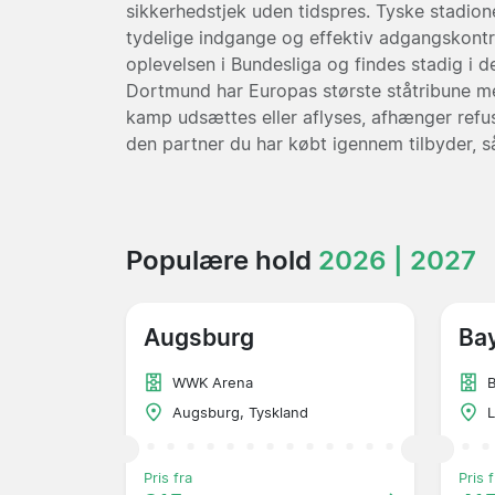
sikkerhedstjek uden tidspres. Tyske stadion
tydelige indgange og effektiv adgangskontro
oplevelsen i Bundesliga og findes stadig i de
Dortmund har Europas største ståtribune me
kamp udsættes eller aflyses, afhænger refus
den partner du har købt igennem tilbyder, 
Populære hold
2026 | 2027
Augsburg
Ba
WWK Arena
Augsburg, Tyskland
L
Pris fra
Pris f