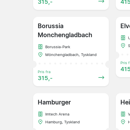
315,-
415
Borussia
Elv
Monchengladbach
S
Borussia-Park
Mönchengladbach, Tyskland
Pris f
415
Pris fra
315,-
Hamburger
He
Imtech Arena
V
Hamburg, Tyskland
H