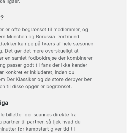
e ligaer.
r?
er er ofte begrænset til medlemmer, og
ern München og Borussia Dortmund.
e dækker kampe på tværs af hele sæsonen
g. Det gør det mere overskueligt at
r en samlet fodboldrejse der kombinerer
ning passer godt til fans der ikke kender
r konkret er inkluderet, inden du
 som Der Klassiker og de store derbyer bør
en til disse opgør er begrænset.
liga
e billetter der scannes direkte fra
 partner til partner, så tjek hvad du
nutter før kampstart giver tid til