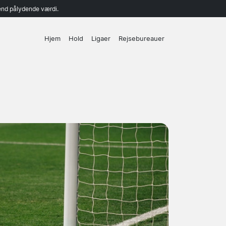
end pålydende værdi.
Hjem
Hold
Ligaer
Rejsebureauer