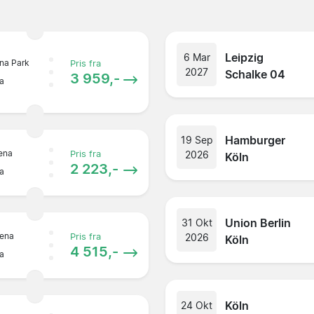
Leipzig
6 Mar
una Park
Pris fra
2027
Schalke 04
3 959,-
a
Hamburger
19 Sep
rena
2026
Pris fra
Köln
2 223,-
a
Union Berlin
31 Okt
rena
2026
Pris fra
Köln
4 515,-
a
Köln
24 Okt