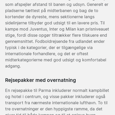
som afspejler afstand til banen og udsyn. Generelt er
pladserne tættest på midterbanen og bag de to
kortender de dyreste, mens sektionerne langs
sidelinjerne tilbyder god udsigt til en lavere pris. Til
kampe mod Juventus, Inter og Milan kan prisniveauet
stige, fordi disse opgør tiltrækker flere tilskuere end
gennemsnittet. Fodboldrejsende fra udlandet ender
typisk i de kategorier, der er tilgængelige via
internationale forhandlere, og det er oftest
midterkategorierne med god udsigt og komfortabel
adgang.
Rejsepakker med overnatning
En rejsepakke til Parma inkluderer normalt kampbillet
og hotel i centrum, og visse pakker inkluderer også
transport fra nærmeste internationale lufthavn. To til
tre overnatninger er den hyppigste ramme, da det
giver tid til både kampen og til at opleve byen.