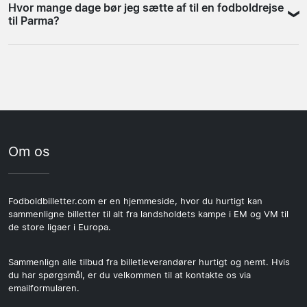
Hvor mange dage bør jeg sætte af til en fodboldrejse
efterspurgte i Parmas hjemmekampprogram. Lokale
kampdagen er nemt fyldt ud, og de fleste rejsende
til Parma?
Serie A-opgør mod Bologna og Atalanta er også
vælger to til tre dage i alt for at få det fulde udbytte af
populære. Disse kampe giver den mest intense stemning
turen.
De fleste vælger to til tre dage, hvilket giver tid til selve
på arenan og er typisk dem, det betaler sig at planlægge
kampen samt til at opleve Parma som by. Parma er
tidligst.
kompakt og kan sagtens udforskes til fods. Flyver du via
Bologna eller Milano, er rejsetiden overkommelig, og en
lang weekend er en naturlig ramme for turen.
Om os
Fodboldbilletter.com er en hjemmeside, hvor du hurtigt kan
sammenligne billetter til alt fra landsholdets kampe i EM og VM til
de store ligaer i Europa.
Sammenlign alle tilbud fra billetleverandører hurtigt og nemt. Hvis
du har spørgsmål, er du velkommen til at kontakte os via
emailformularen.