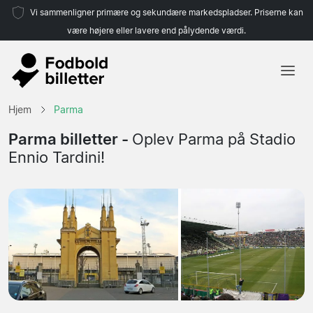
Vi sammenligner primære og sekundære markedspladser. Priserne kan
være højere eller lavere end pålydende værdi.
Hjem
Hjem
Parma
Hold
Parma billetter -
Oplev Parma på Stadio
Ennio Tardini!
Ligaer
Rejsebureauer