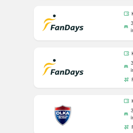
i
i
i