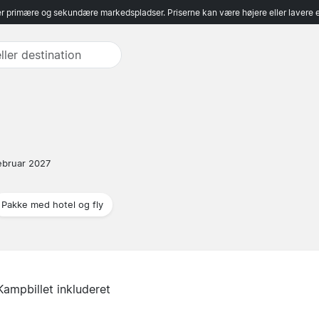
r primære og sekundære markedspladser. Priserne kan være højere eller lavere 
ebruar 2027
Pakke med hotel og fly
Kampbillet inkluderet