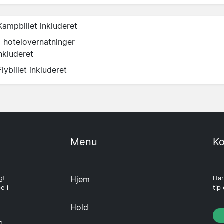
Kampbillet inkluderet
3 hotelovernatninger
nkluderet
Flybillet inkluderet
Menu
Ko
gt
Hjem
Har
e i
tip
Hold
g