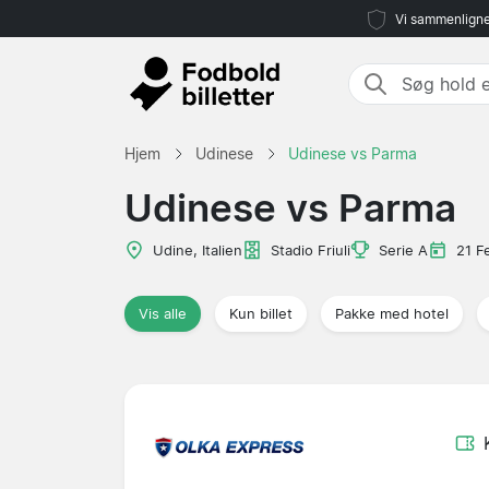
Vi sammenligne
Hjem
Udinese
Udinese vs Parma
Udinese vs Parma
Udine, Italien
Stadio Friuli
Serie A
21 F
Vis alle
Kun billet
Pakke med hotel