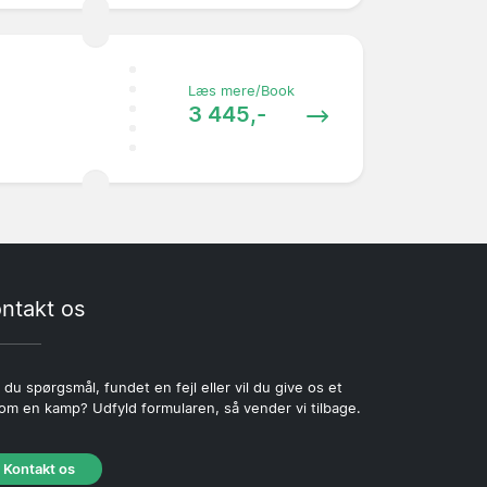
Læs mere/Book
3 445,-
ntakt os
 du spørgsmål, fundet en fejl eller vil du give os et
 om en kamp? Udfyld formularen, så vender vi tilbage.
Kontakt os