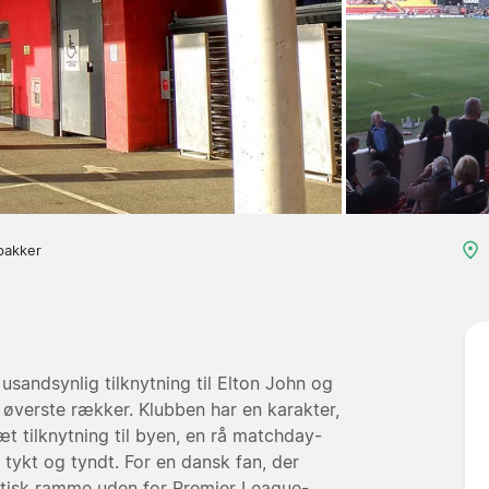
pakker
 usandsynlig tilknytning til Elton John og
øverste rækker. Klubben har en karakter,
 tilknytning til byen, en rå matchday-
 tykt og tyndt. For en dansk fan, der
ntisk ramme uden for Premier League-