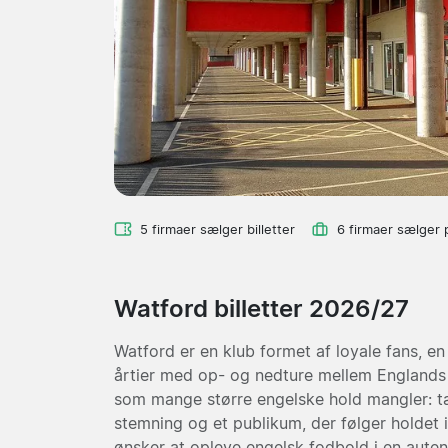
5 firmaer sælger billetter
6 firmaer sælger 
Watford billetter 2026/27
Watford er en klub formet af loyale fans, en
årtier med op- og nedture mellem Englands 
som mange større engelske hold mangler: tæt
stemning og et publikum, der følger holdet i
ønsker at opleve engelsk fodbold i en aute