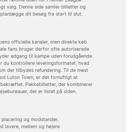
agt valg. Denne side samler billetter og
lanlægge dit besøg fra start til slut.
bens officielle kanaler, men direkte køb
ale fans bruger derfor ofte autoriserede
tilbyder adgang til kampe uden forudgående
r du kontrollere leveringsformatet, hvad
om der tilbydes refundering. Til de mest
d Luton Town, er det fornuftigt at
ekræftet. Pakkebilletter, der kombinerer
sebureauer, der er listet på siden.
af placering og modstander.
ed lavere, mellem og højere