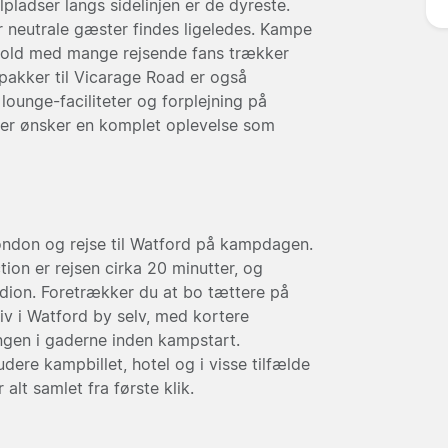
lpladser langs sidelinjen er de dyreste.
or neutrale gæster findes ligeledes. Kampe
hold med mange rejsende fans trækker
-pakker til Vicarage Road er også
lounge-faciliteter og forplejning på
der ønsker en komplet oplevelse som
ondon og rejse til Watford på kampdagen.
ion er rejsen cirka 20 minutter, og
stadion. Foretrækker du at bo tættere på
tiv i Watford by selv, med kortere
ngen i gaderne inden kampstart.
dere kampbillet, hotel og i visse tilfælde
alt samlet fra første klik.