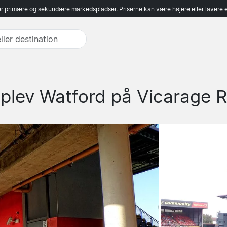
r primære og sekundære markedspladser. Priserne kan være højere eller lavere 
plev Watford på Vicarage 