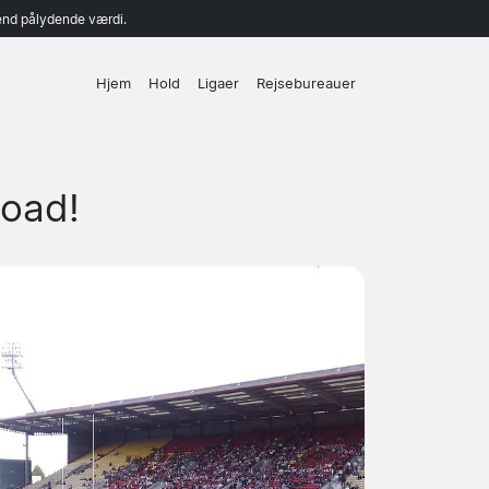
end pålydende værdi.
Hjem
Hold
Ligaer
Rejsebureauer
Road!