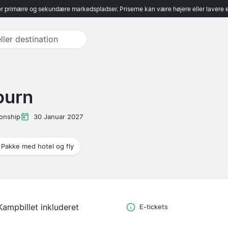
r primære og sekundære markedspladser. Priserne kan være højere eller lavere 
burn
onship
30 Januar 2027
Pakke med hotel og fly
Kampbillet inkluderet
E-tickets