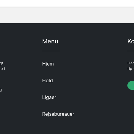
Menu
Ko
gt
Hjem
Har
e i
tip
Hold
g
Ligaer
Rejsebureauer