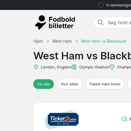
Vi sammenligne
Hjem
West Ham
West Ham vs Blackburn
West Ham vs Black
London, England
Olympic Stadium
Champi
Vis alle
Kun billet
Pakke med hotel