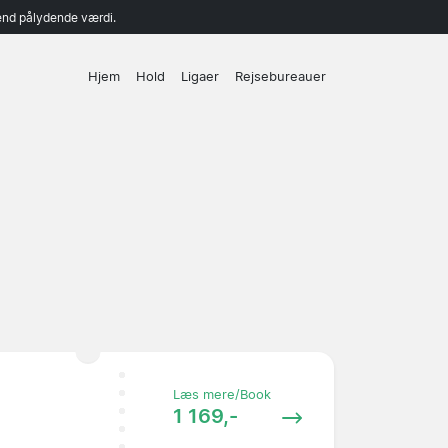
end pålydende værdi.
Hjem
Hold
Ligaer
Rejsebureauer
Læs mere/Book
1 169,-