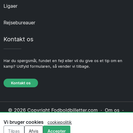
Ligaer
Rejsebureauer
Kontakt os
Har du spørgsmål, fundet en fejl eller vil du give os et tip om en
kamp? Udfyld formularen, så vender vi tilbage.
Kontakt os
© 2026 Copyright Fodboldbilletter.com ·
Om os
·
Kontakt os
·
Privatlivspolitik
·
Cookiepolitik
·
Vi bruger cookies
cookiepolitik
Redaktionel politik
Tilpas
Afvis
Accepter