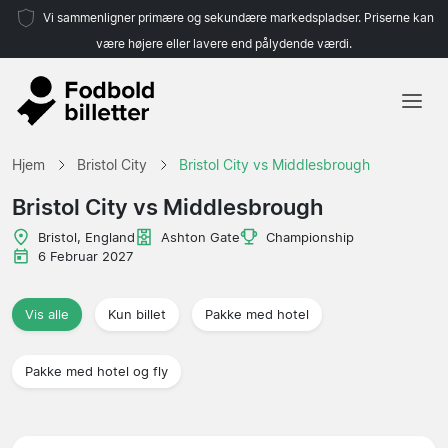
Vi sammenligner primære og sekundære markedspladser. Priserne kan
være højere eller lavere end pålydende værdi.
Hjem
Hjem
Bristol City
Bristol City vs Middlesbrough
Hold
Bristol City vs Middlesbrough
Ligaer
Bristol, England
Ashton Gate
Championship
6 Februar 2027
Rejsebureauer
Vis alle
Kun billet
Pakke med hotel
Pakke med hotel og fly