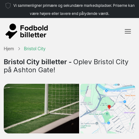
Vi sammenligner primære og sekundære markedspladser. Priserne kan
være højere eller lavere end pålydende værdi.
Hjem
Hjem
Bristol City
Hold
Bristol City billetter -
Oplev Bristol City
på Ashton Gate!
Ligaer
Rejsebureauer