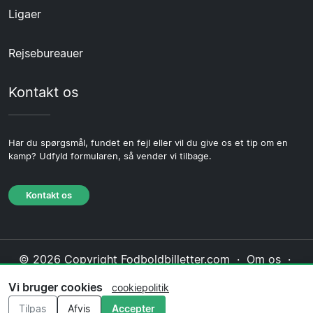
Ligaer
Rejsebureauer
Kontakt os
Har du spørgsmål, fundet en fejl eller vil du give os et tip om en
kamp? Udfyld formularen, så vender vi tilbage.
Kontakt os
© 2026 Copyright Fodboldbilletter.com ·
Om os
·
Kontakt os
·
Privatlivspolitik
·
Cookiepolitik
·
Vi bruger cookies
cookiepolitik
Redaktionel politik
Tilpas
Afvis
Accepter