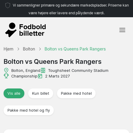
Vi sammenligner primære og sekundære markedspladser. Priserne kan
være højere eller lavere end pålydende værdi.
Hjem
Hjem
Bolton
Bolton vs Queens Park Rangers
Hold
Bolton vs Queens Park Rangers
Ligaer
Bolton, England
Toughsheet Community Stadium
Championship
2 Marts 2027
Rejsebureauer
Vis alle
Kun billet
Pakke med hotel
Pakke med hotel og fly