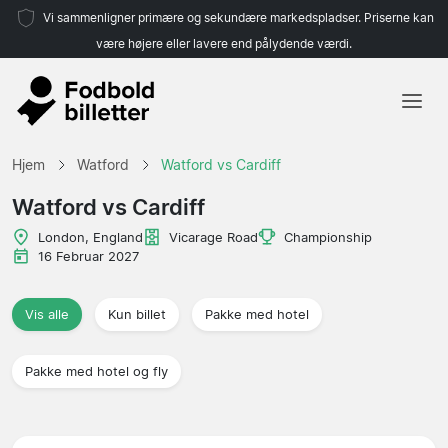
Vi sammenligner primære og sekundære markedspladser. Priserne kan
være højere eller lavere end pålydende værdi.
Hjem
Hjem
Watford
Watford vs Cardiff
Hold
Watford vs Cardiff
Ligaer
London, England
Vicarage Road
Championship
16 Februar 2027
Rejsebureauer
Vis alle
Kun billet
Pakke med hotel
Pakke med hotel og fly