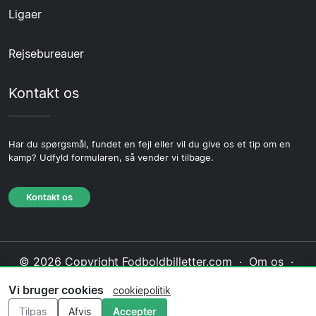
Ligaer
Rejsebureauer
Kontakt os
Har du spørgsmål, fundet en fejl eller vil du give os et tip om en
kamp? Udfyld formularen, så vender vi tilbage.
Kontakt os
© 2026 Copyright Fodboldbilletter.com ·
Om os
·
Kontakt os
·
Privatlivspolitik
·
Cookiepolitik
·
Vi bruger cookies
cookiepolitik
Redaktionel politik
Tilpas
Afvis
Accepter