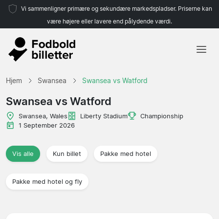
Vi sammenligner primære og sekundære markedspladser. Priserne kan
være højere eller lavere end pålydende værdi.
Hjem
Hjem
Swansea
Swansea vs Watford
Hold
Swansea vs Watford
Ligaer
Swansea, Wales
Liberty Stadium
Championship
1 September 2026
Rejsebureauer
Vis alle
Kun billet
Pakke med hotel
Pakke med hotel og fly