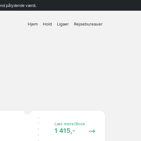
end pålydende værdi.
Hjem
Hold
Ligaer
Rejsebureauer
Læs mere/Book
1 415,-