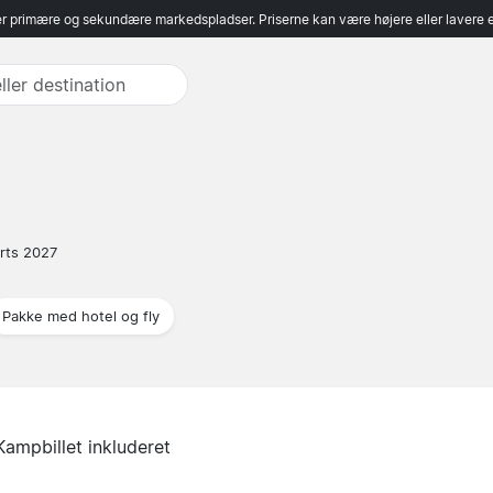
r primære og sekundære markedspladser. Priserne kan være højere eller lavere 
rts 2027
Pakke med hotel og fly
Kampbillet inkluderet