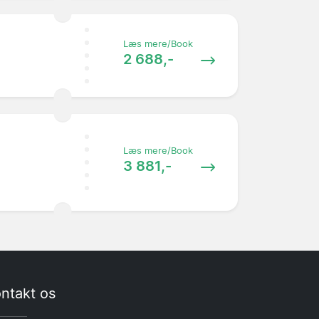
Læs mere/Book
2 688,-
Læs mere/Book
3 881,-
ntakt os