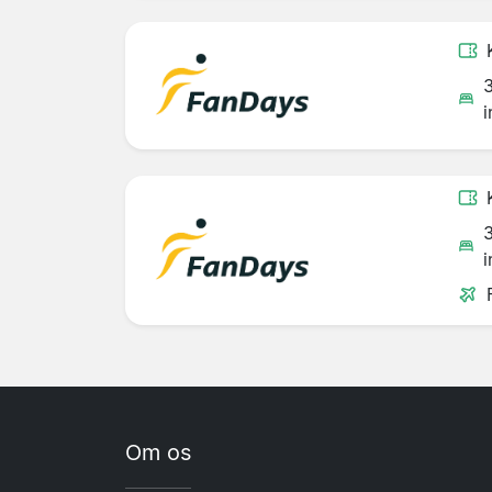
i
i
Om os