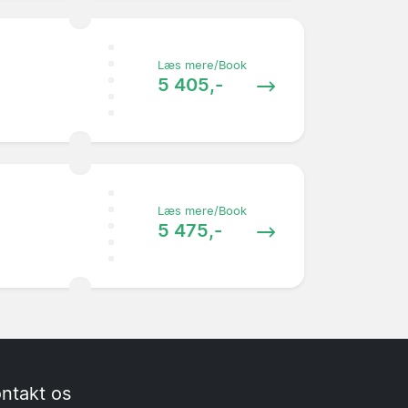
Læs mere/Book
5 405,-
Læs mere/Book
5 475,-
ntakt os