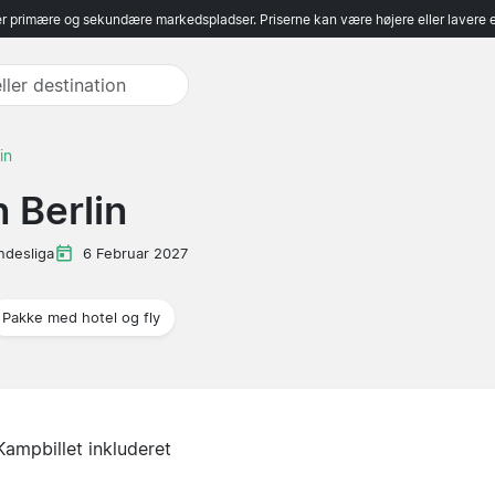
r primære og sekundære markedspladser. Priserne kan være højere eller lavere 
in
 Berlin
ndesliga
6 Februar 2027
Pakke med hotel og fly
Kampbillet inkluderet