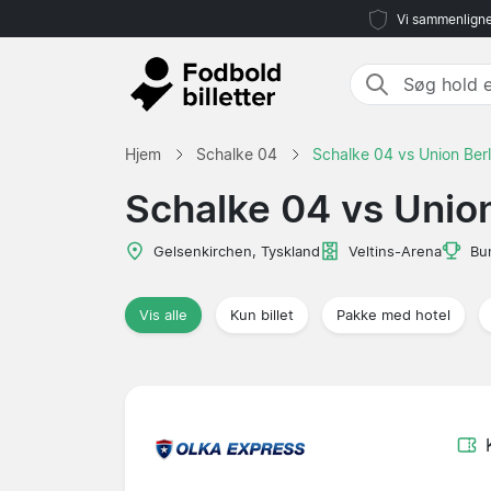
Vi sammenligne
Hjem
Schalke 04
Schalke 04 vs Union Berl
Schalke 04 vs Union
Gelsenkirchen, Tyskland
Veltins-Arena
Bu
Vis alle
Kun billet
Pakke med hotel