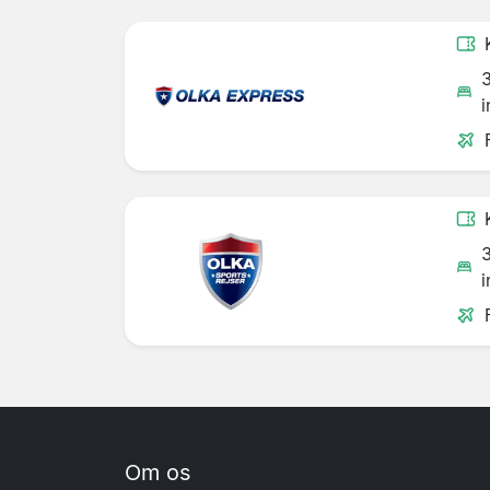
i
i
Om os