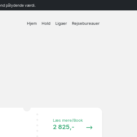
end pålydende værdi.
Hjem
Hold
Ligaer
Rejsebureauer
Læs mere/Book
2 825,-