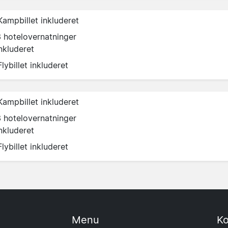
Kampbillet inkluderet
3 hotelovernatninger
nkluderet
Flybillet inkluderet
Kampbillet inkluderet
3 hotelovernatninger
nkluderet
Flybillet inkluderet
Menu
Ko