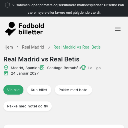
Vi sammenligner primære og sekundære markedspladser. Priserne kan
være højere eller lavere end pålydende værdi.
Hjem
Hjem
Real Madrid
Real Madrid vs Real Betis
Hold
Real Madrid vs Real Betis
Ligaer
Madrid, Spanien
Santiago Bernabéu
La Liga
24 Januar 2027
Rejsebureauer
Vis alle
Kun billet
Pakke med hotel
Pakke med hotel og fly