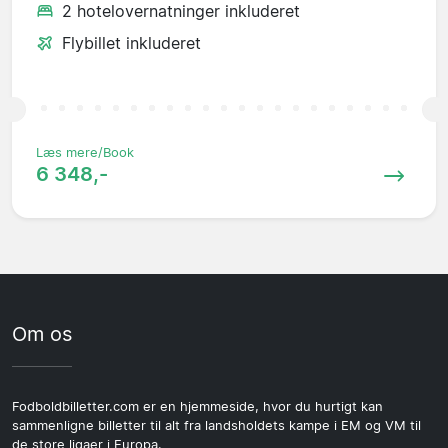
2 hotelovernatninger inkluderet
Flybillet inkluderet
Læs mere/Book
6 348,-
Om os
Fodboldbilletter.com er en hjemmeside, hvor du hurtigt kan
sammenligne billetter til alt fra landsholdets kampe i EM og VM til
de store ligaer i Europa.