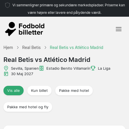
Vi sammenligner primære og sekundære markedspladser. Priserne kan
være højere eller lavere end pålydende værdi.
Hjem
Hjem
Real Betis
Real Betis vs Atlético Madrid
Hold
Real Betis vs Atlético Madrid
Ligaer
Sevilla, Spanien
Estadio Benito Villamarín
La Liga
30 Maj 2027
Rejsebureauer
Vis alle
Kun billet
Pakke med hotel
Pakke med hotel og fly