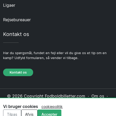
Ligaer
Rejsebureauer
Kontakt os
Har du spørgsmål, fundet en fejl eller vil du give os et tip om en
kamp? Udfyld formularen, så vender vi tilbage.
Kontakt os
© 2026 Copyright Fodboldbilletter.com ·
Om os
·
Kontakt os
·
Privatlivspolitik
·
Cookiepolitik
·
Vi bruger cookies
cookiepolitik
Redaktionel politik
Tilpas
Afvis
Accepter