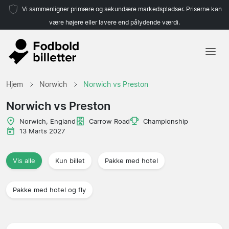
Vi sammenligner primære og sekundære markedspladser. Priserne kan
være højere eller lavere end pålydende værdi.
Hjem
Hjem
Norwich
Norwich vs Preston
Hold
Norwich vs Preston
Ligaer
Norwich, England
Carrow Road
Championship
13 Marts 2027
Rejsebureauer
Vis alle
Kun billet
Pakke med hotel
Pakke med hotel og fly