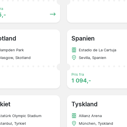
ra
,-
otland
Spanien
Hampden Park
Estadio de La Cartuja
lasgow, Skotland
Sevilla, Spanien
Pris fra
1 094,-
kiet
Tyskland
tatürk Olympic Stadium
Allianz Arena
stanbul, Tyrkiet
München, Tyskland