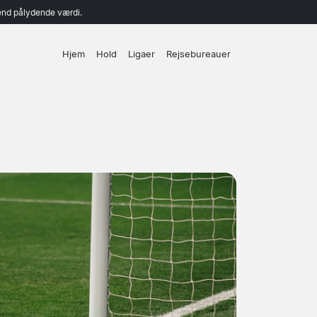
end pålydende værdi.
Hjem
Hold
Ligaer
Rejsebureauer