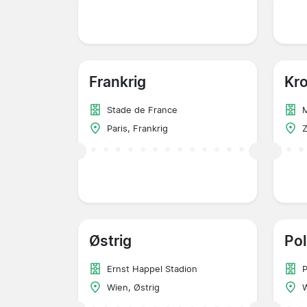
Frankrig
Kro
Stade de France
M
Paris, Frankrig
Z
Østrig
Po
Ernst Happel Stadion
Wien, Østrig
W