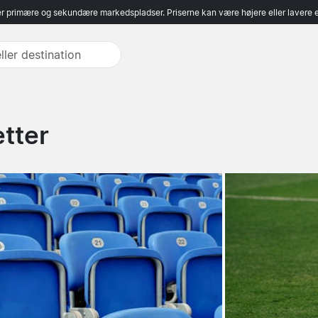
r primære og sekundære markedspladser. Priserne kan være højere eller lavere 
etter