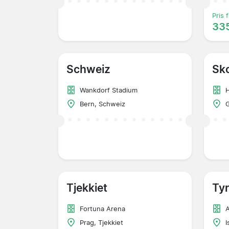
Pris f
335
Schweiz
Sk
Wankdorf Stadium
Bern, Schweiz
G
Tjekkiet
Tyr
Fortuna Arena
A
Prag, Tjekkiet
I