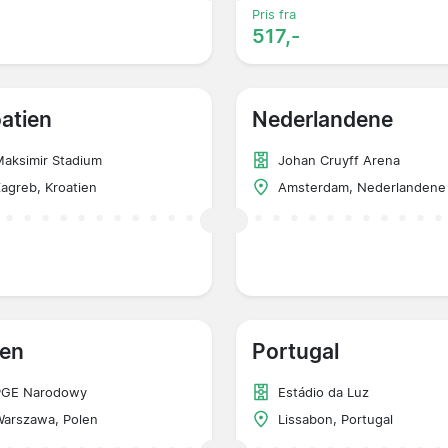
Pris fra
517,-
atien
Nederlandene
aksimir Stadium
Johan Cruyff Arena
agreb, Kroatien
Amsterdam, Nederlandene
len
Portugal
PGE Narodowy
Estádio da Luz
arszawa, Polen
Lissabon, Portugal