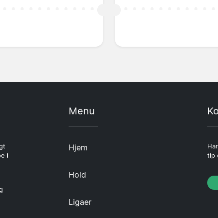
Menu
Ko
gt
Hjem
Har
e i
tip
Hold
g
Ligaer