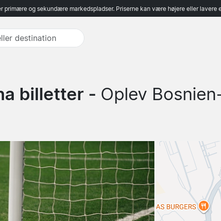
r primære og sekundære markedspladser. Priserne kan være højere eller lavere 
 billetter -
Oplev Bosnien