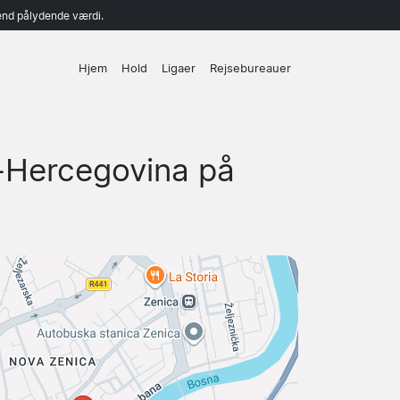
end pålydende værdi.
Hjem
Hold
Ligaer
Rejsebureauer
-Hercegovina på