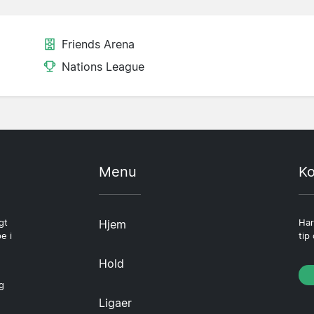
Friends Arena
Nations League
Menu
Ko
gt
Hjem
Har
e i
tip
Hold
g
Ligaer