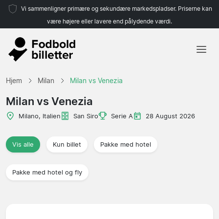
Vi sammenligner primære og sekundære markedspladser. Priserne kan
være højere eller lavere end pålydende værdi.
Hjem
Hjem
Milan
Milan vs Venezia
Hold
Milan vs Venezia
Ligaer
Milano, Italien
San Siro
Serie A
28 August 2026
Rejsebureauer
Vis alle
Kun billet
Pakke med hotel
Pakke med hotel og fly