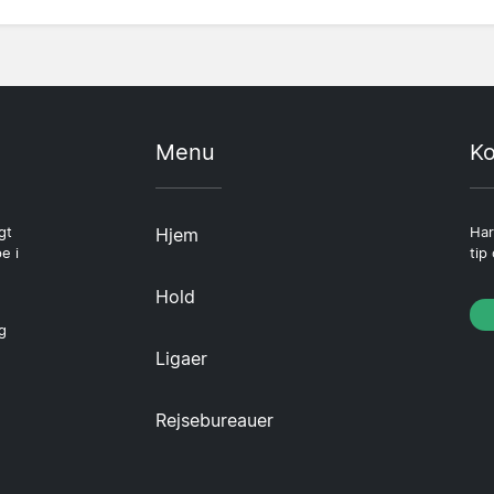
Menu
Ko
gt
Hjem
Har
e i
tip
Hold
g
Ligaer
Rejsebureauer