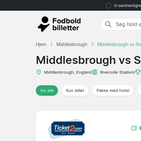
Vi sammenligne
Hjem
Middlesbrough
Middlesbrough vs St
Middlesbrough vs S
Middlesbrough, England
Riverside Stadium
Vis alle
Kun billet
Pakke med hotel