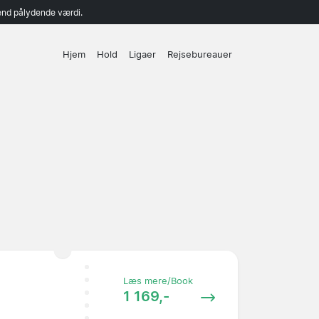
end pålydende værdi.
Hjem
Hold
Ligaer
Rejsebureauer
Læs mere/Book
1 169,-