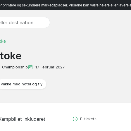
r primære og sekundære markedspladser. Priserne kan være højere eller lavere 
oke
toke
Championship
17 Februar 2027
Pakke med hotel og fly
Kampbillet inkluderet
E-tickets