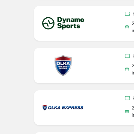
i
i
i