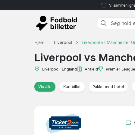
Vi sammenligne
Hjem
Liverpool
Liverpool vs Manchester U
Liverpool vs Manch
Liverpool, England
Anfield
Premier Leagu
Vis alle
Kun billet
Pakke med hotel