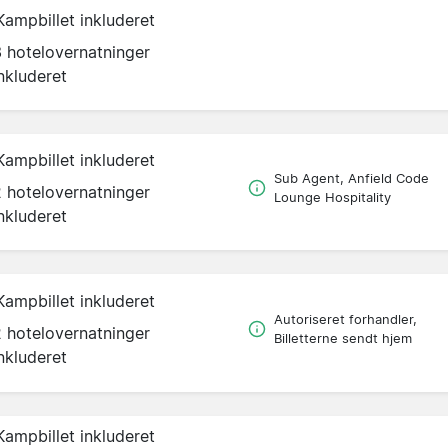
Kampbillet inkluderet
3 hotelovernatninger
nkluderet
Kampbillet inkluderet
Sub Agent, Anfield Code
2 hotelovernatninger
Lounge Hospitality
nkluderet
Kampbillet inkluderet
Autoriseret forhandler,
2 hotelovernatninger
Billetterne sendt hjem
nkluderet
Kampbillet inkluderet