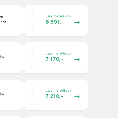
Læs mere/Book
ch
6 591,-
endt
Læs mere/Book
ty.
7 170,-
Læs mere/Book
ty.
7 210,-