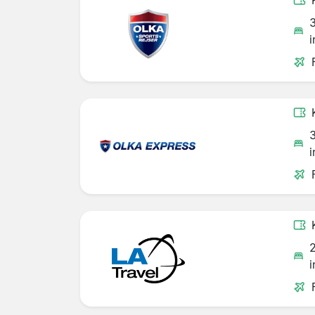
i
i
i