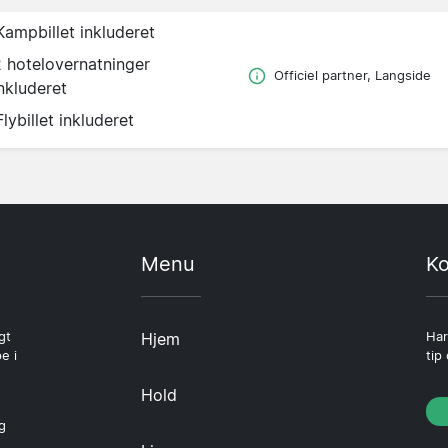
Kampbillet inkluderet
2 hotelovernatninger
Officiel partner, Langside
nkluderet
Flybillet inkluderet
Menu
Ko
gt
Hjem
Har
e i
tip
Hold
g