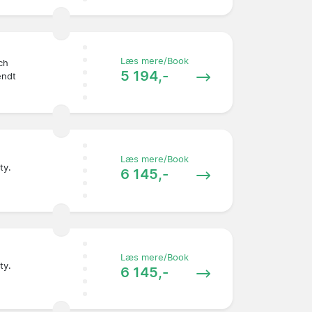
Læs mere/Book
ch
5 194,-
endt
Læs mere/Book
ty.
6 145,-
Læs mere/Book
ty.
6 145,-