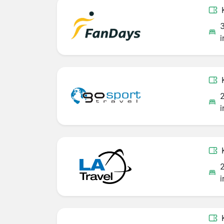
i
i
i