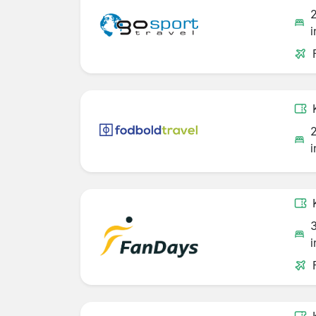
i
i
i