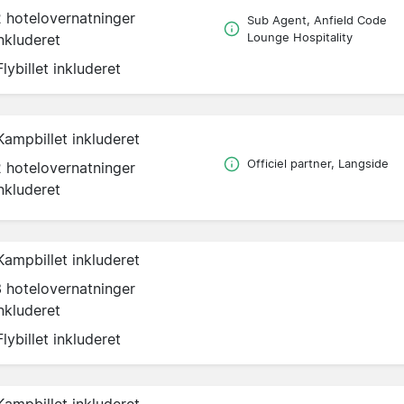
2 hotelovernatninger
Sub Agent, Anfield Code
nkluderet
Lounge Hospitality
Flybillet inkluderet
Kampbillet inkluderet
Officiel partner, Langside
2 hotelovernatninger
nkluderet
Kampbillet inkluderet
3 hotelovernatninger
nkluderet
Flybillet inkluderet
Kampbillet inkluderet