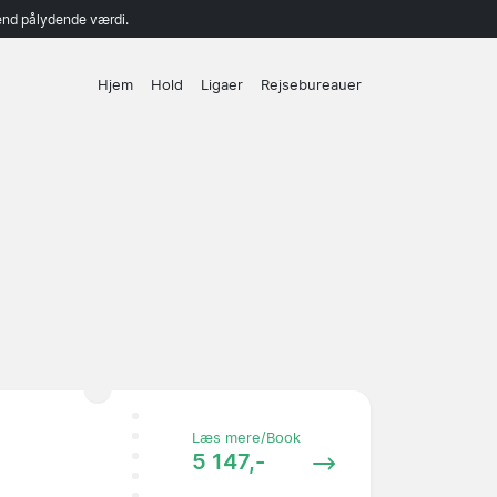
end pålydende værdi.
Hjem
Hold
Ligaer
Rejsebureauer
Læs mere/Book
5 147,-