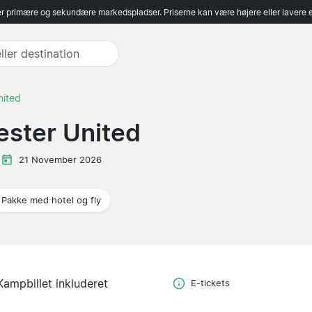
r primære og sekundære markedspladser. Priserne kan være højere eller lavere 
nited
ester United
e
21 November 2026
Pakke med hotel og fly
Kampbillet inkluderet
E-tickets