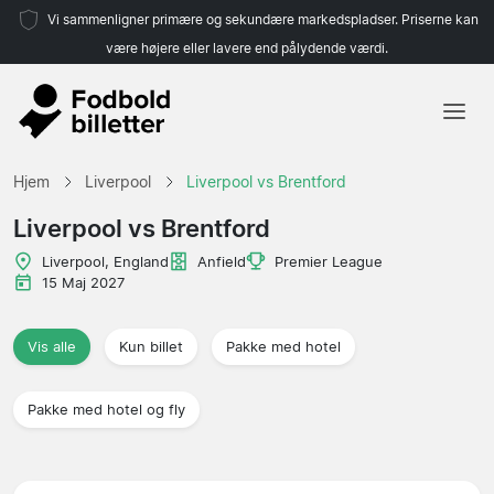
Vi sammenligner primære og sekundære markedspladser. Priserne kan
være højere eller lavere end pålydende værdi.
Hjem
Hjem
Liverpool
Liverpool vs Brentford
Hold
Liverpool vs Brentford
Ligaer
Liverpool, England
Anfield
Premier League
15 Maj 2027
Rejsebureauer
Vis alle
Kun billet
Pakke med hotel
Pakke med hotel og fly