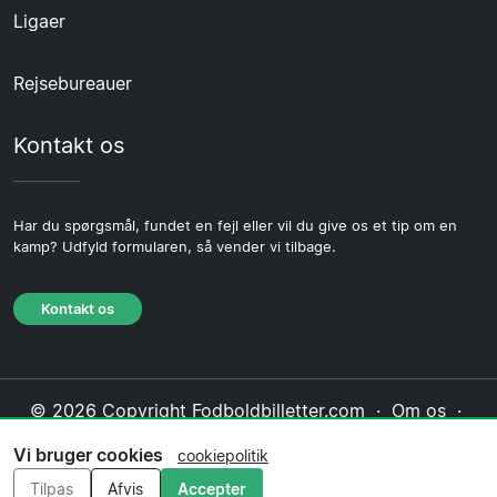
Ligaer
Rejsebureauer
Kontakt os
Har du spørgsmål, fundet en fejl eller vil du give os et tip om en
kamp? Udfyld formularen, så vender vi tilbage.
Kontakt os
© 2026 Copyright Fodboldbilletter.com ·
Om os
·
Kontakt os
·
Privatlivspolitik
·
Cookiepolitik
·
Vi bruger cookies
cookiepolitik
Redaktionel politik
Tilpas
Afvis
Accepter