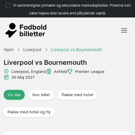
Vi sammenligner primære og sekundære markedspladser. Priserne kan
være højere eller lavere end pålydende værdi.
Hjem
Hjem
Liverpool
Liverpool vs Bournemouth
Hold
Liverpool vs Bournemouth
Ligaer
Liverpool, England
Anfield
Premier League
30 Maj 2027
Rejsebureauer
Vis alle
Kun billet
Pakke med hotel
Pakke med hotel og fly