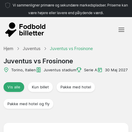
Vi sammenligner primære og sekundære markedspladser. Priserne kan
være højere eller lavere end pålydende værdi.
Hjem
Hjem
Juventus
Juventus vs Frosinone
Hold
Juventus vs Frosinone
Ligaer
Torino, Italien
Juventus stadium
Serie A
30 Maj 2027
Rejsebureauer
Vis alle
Kun billet
Pakke med hotel
Pakke med hotel og fly