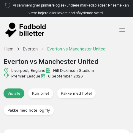
Vi sammenligner primære og sekundære markedspladser. Priserne kan
være højere eller lavere end pålydende værdi.
Hjem
Hjem
Everton
Everton vs Manchester United
Hold
Everton vs Manchester United
Ligaer
Liverpool, England
Hill Dickinson Stadium
Premier League
6 September 2026
Rejsebureauer
Vis alle
Kun billet
Pakke med hotel
Pakke med hotel og fly