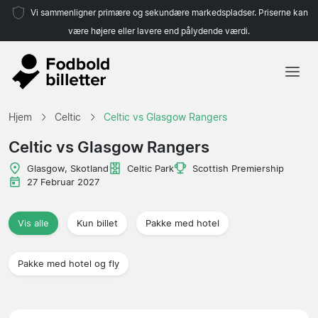
Vi sammenligner primære og sekundære markedspladser. Priserne kan
være højere eller lavere end pålydende værdi.
Hjem
Hjem
Celtic
Celtic vs Glasgow Rangers
Hold
Celtic vs Glasgow Rangers
Ligaer
Glasgow, Skotland
Celtic Park
Scottish Premiership
27 Februar 2027
Rejsebureauer
Vis alle
Kun billet
Pakke med hotel
Pakke med hotel og fly