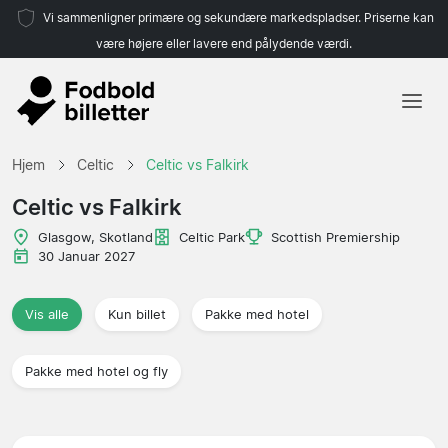
Vi sammenligner primære og sekundære markedspladser. Priserne kan
være højere eller lavere end pålydende værdi.
Hjem
Hjem
Celtic
Celtic vs Falkirk
Hold
Celtic vs Falkirk
Ligaer
Glasgow, Skotland
Celtic Park
Scottish Premiership
30 Januar 2027
Rejsebureauer
Vis alle
Kun billet
Pakke med hotel
Pakke med hotel og fly