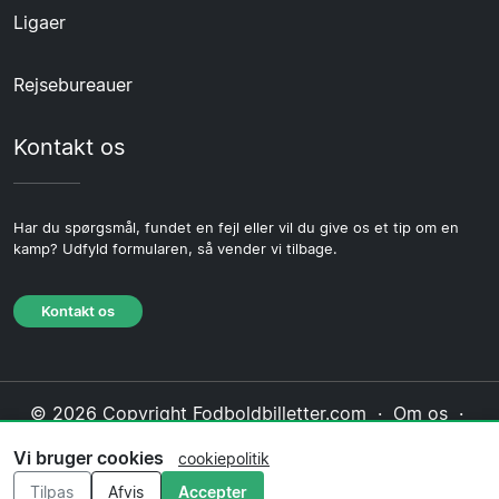
Ligaer
Rejsebureauer
Kontakt os
Har du spørgsmål, fundet en fejl eller vil du give os et tip om en
kamp? Udfyld formularen, så vender vi tilbage.
Kontakt os
© 2026 Copyright Fodboldbilletter.com ·
Om os
·
Kontakt os
·
Privatlivspolitik
·
Cookiepolitik
·
Vi bruger cookies
cookiepolitik
Redaktionel politik
Tilpas
Afvis
Accepter