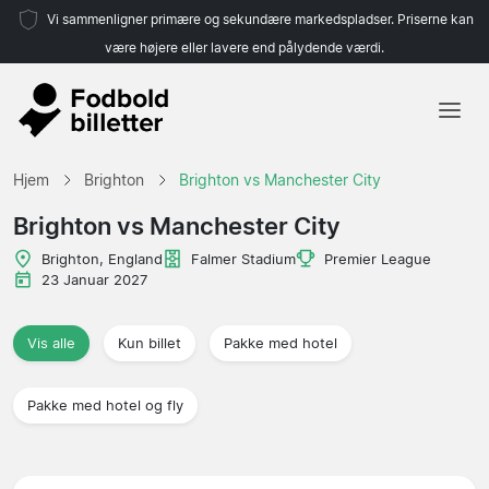
Vi sammenligner primære og sekundære markedspladser. Priserne kan
være højere eller lavere end pålydende værdi.
Hjem
Hjem
Brighton
Brighton vs Manchester City
Hold
Brighton vs Manchester City
Ligaer
Brighton, England
Falmer Stadium
Premier League
23 Januar 2027
Rejsebureauer
Vis alle
Kun billet
Pakke med hotel
Pakke med hotel og fly