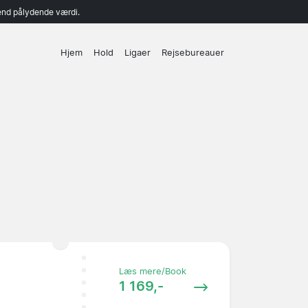
end pålydende værdi.
Hjem
Hold
Ligaer
Rejsebureauer
Læs mere/Book
1 169,-