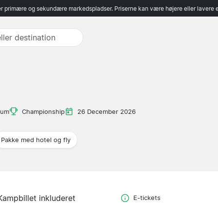
r primære og sekundære markedspladser. Priserne kan være højere eller lavere 
ium
Championship
26 December 2026
Pakke med hotel og fly
Kampbillet inkluderet
E-tickets