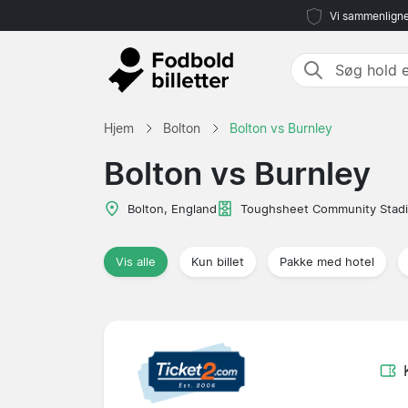
Vi sammenligne
Hjem
Bolton
Bolton vs Burnley
Bolton vs Burnley
Bolton, England
Toughsheet Community Stad
Vis alle
Kun billet
Pakke med hotel