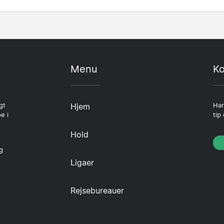
Menu
Ko
gt
Hjem
Har
e i
tip
Hold
g
Ligaer
Rejsebureauer