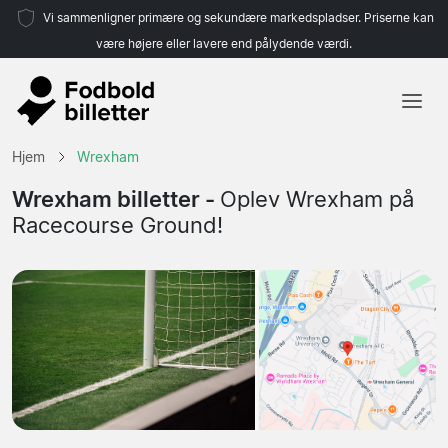
Vi sammenligner primære og sekundære markedspladser. Priserne kan
være højere eller lavere end pålydende værdi.
Hjem
Hjem
Wrexham
Hold
Wrexham billetter -
Oplev Wrexham på
Racecourse Ground!
Ligaer
Rejsebureauer