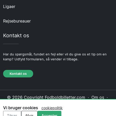
Ligaer
Rejsebureauer
Kontakt os
Har du spørgsmål, fundet en fejl eller vil du give os et tip om en
kamp? Udfyld formularen, så vender vi tilbage.
Kontakt os
© 2026 Copyright Fodboldbilletter.com ·
Om os
·
Kontakt os
·
Privatlivspolitik
·
Cookiepolitik
·
Vi bruger cookies
cookiepolitik
Redaktionel politik
Tilpas
Afvis
Accepter