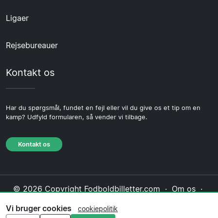
Ligaer
Rejsebureauer
Kontakt os
Har du spørgsmål, fundet en fejl eller vil du give os et tip om en
kamp? Udfyld formularen, så vender vi tilbage.
Kontakt os
© 2026 Copyright Fodboldbilletter.com ·
Om os
·
Kontakt os
·
Privatlivspolitik
·
Cookiepolitik
·
Vi bruger cookies
cookiepolitik
Redaktionel politik