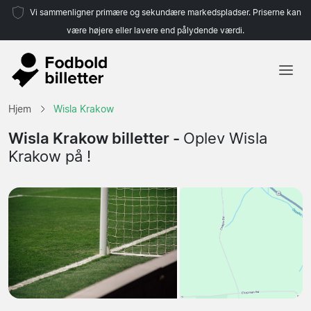
Vi sammenligner primære og sekundære markedspladser. Priserne kan
være højere eller lavere end pålydende værdi.
Hjem
Hjem
Wisla Krakow
Hold
Wisla Krakow billetter -
Oplev Wisla
Krakow på !
Ligaer
Rejsebureauer