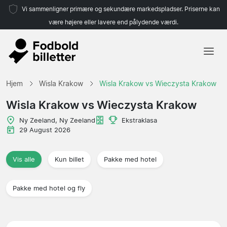
Vi sammenligner primære og sekundære markedspladser. Priserne kan
være højere eller lavere end pålydende værdi.
Hjem
Hjem
Wisla Krakow
Wisla Krakow vs Wieczysta Krakow
Hold
Wisla Krakow vs Wieczysta Krakow
Ligaer
Ny Zeeland, Ny Zeeland
Ekstraklasa
29 August 2026
Rejsebureauer
Vis alle
Kun billet
Pakke med hotel
Pakke med hotel og fly