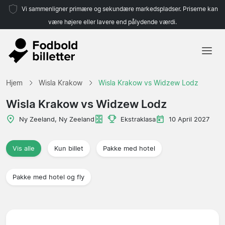
Vi sammenligner primære og sekundære markedspladser. Priserne kan
være højere eller lavere end pålydende værdi.
Hjem
Hjem
Wisla Krakow
Wisla Krakow vs Widzew Lodz
Hold
Wisla Krakow vs Widzew Lodz
Ligaer
Ny Zeeland, Ny Zeeland
Ekstraklasa
10 April 2027
Rejsebureauer
Vis alle
Kun billet
Pakke med hotel
Pakke med hotel og fly