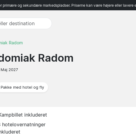
r primære og sekundære markedspladser. Priserne kan være højere eller lavere 
miak Radom
adomiak Radom
 Maj 2027
Pakke med hotel og fly
Kampbillet inkluderet
3 hotelovernatninger
nkluderet