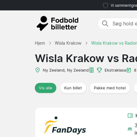
Vi sammenligne
Hjem
Wisla Krakow
Wisla Krakow vs Rado
Wisla Krakow vs R
Ny Zeeland, Ny Zeeland
Ekstraklasa
8
Vis alle
Kun billet
Pakke med hotel
i