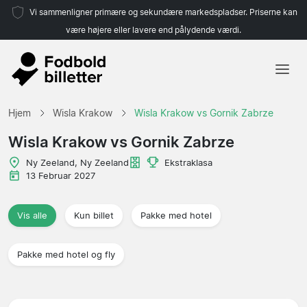
Vi sammenligner primære og sekundære markedspladser. Priserne kan
være højere eller lavere end pålydende værdi.
Hjem
Hjem
Wisla Krakow
Wisla Krakow vs Gornik Zabrze
Hold
Wisla Krakow vs Gornik Zabrze
Ligaer
Ny Zeeland, Ny Zeeland
Ekstraklasa
13 Februar 2027
Rejsebureauer
Vis alle
Kun billet
Pakke med hotel
Pakke med hotel og fly