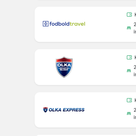
i
i
i