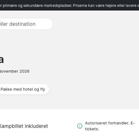
r primære og sekundære markedspladser. Priserne kan være højere eller lavere 
a
November 2026
Pakke med hotel og fly
Autoriseret forhandler. E-
Kampbillet inkluderet
tickets.