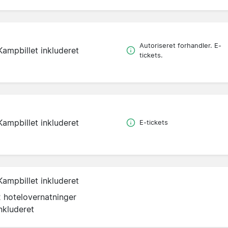
Autoriseret forhandler. E-
Kampbillet inkluderet
tickets.
Kampbillet inkluderet
E-tickets
Kampbillet inkluderet
2 hotelovernatninger
nkluderet