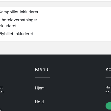
Kampbillet inkluderet
2 hotelovernatninger
nkluderet
Flybillet inkluderet
Menu
Ko
gt
Hjem
Har
e i
tip
Hold
g