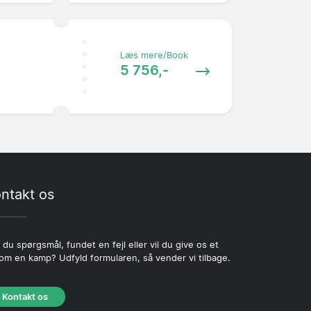
Læs mere/Book
5 756,-
ntakt os
 du spørgsmål, fundet en fejl eller vil du give os et
 om en kamp? Udfyld formularen, så vender vi tilbage.
Kontakt os