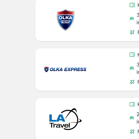
i
i
i