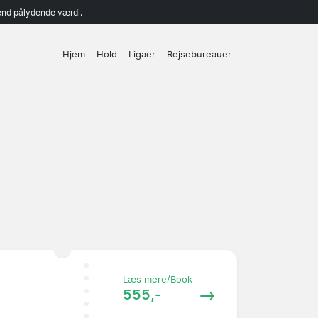
end pålydende værdi.
Hjem
Hold
Ligaer
Rejsebureauer
Læs mere/Book
555,-