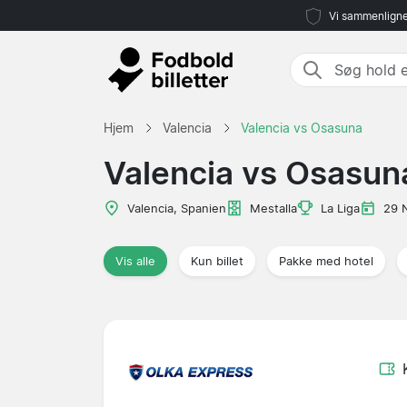
Vi sammenligne
Hjem
Valencia
Valencia vs Osasuna
Valencia vs Osasun
Valencia, Spanien
Mestalla
La Liga
29 
Vis alle
Kun billet
Pakke med hotel