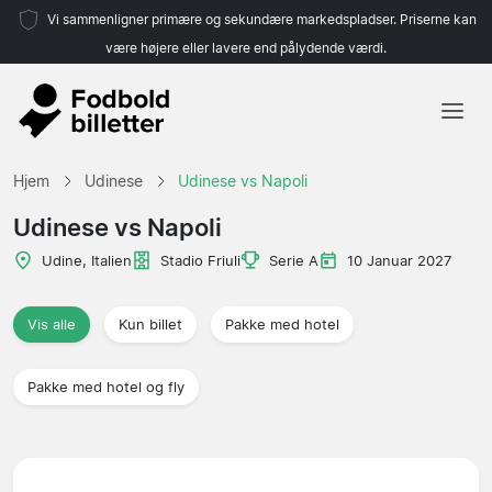
Vi sammenligner primære og sekundære markedspladser. Priserne kan
være højere eller lavere end pålydende værdi.
Hjem
Hjem
Udinese
Udinese vs Napoli
Hold
Udinese vs Napoli
Ligaer
Udine, Italien
Stadio Friuli
Serie A
10 Januar 2027
Rejsebureauer
Vis alle
Kun billet
Pakke med hotel
Pakke med hotel og fly