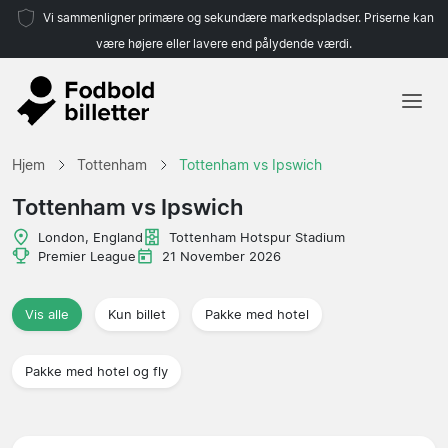
Vi sammenligner primære og sekundære markedspladser. Priserne kan
være højere eller lavere end pålydende værdi.
Hjem
Hjem
Tottenham
Tottenham vs Ipswich
Hold
Tottenham vs Ipswich
Ligaer
London, England
Tottenham Hotspur Stadium
Premier League
21 November 2026
Rejsebureauer
Vis alle
Kun billet
Pakke med hotel
Pakke med hotel og fly