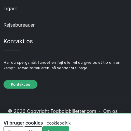
Ligaer
Rejsebureauer
Kontakt os
Har du spørgsmål, fundet en fejl eller vil du give os et tip om en
kamp? Udfyld formularen, så vender vi tilbage.
Kontakt os
© 2026 Copyright Fodboldbilletter.com ·
Om os
·
Kontakt os
·
Privatlivspolitik
·
Cookiepolitik
·
Vi bruger cookies
cookiepolitik
Redaktionel politik