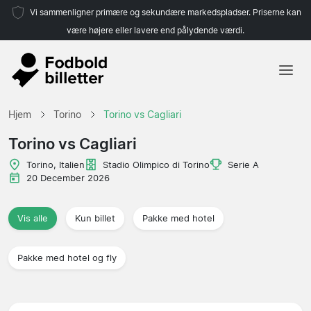
Vi sammenligner primære og sekundære markedspladser. Priserne kan
være højere eller lavere end pålydende værdi.
Hjem
Hjem
Torino
Torino vs Cagliari
Hold
Torino vs Cagliari
Ligaer
Torino, Italien
Stadio Olimpico di Torino
Serie A
20 December 2026
Rejsebureauer
Vis alle
Kun billet
Pakke med hotel
Pakke med hotel og fly