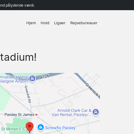
end pålydende værdi.
Hjem
Hold
Ligaer
Rejsebureauer
Stadium!