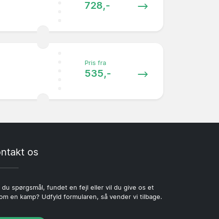
728,-
Pris fra
535,-
ntakt os
 du spørgsmål, fundet en fejl eller vil du give os et
 om en kamp? Udfyld formularen, så vender vi tilbage.