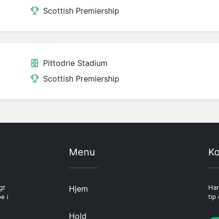
Scottish Premiership
Pittodrie Stadium
Scottish Premiership
Menu
Ko
gt
Hjem
Har
e i
tip
Hold