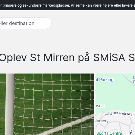
r primære og sekundære markedspladser. Priserne kan være højere eller lavere 
Oplev St Mirren på SMiSA 