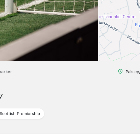
pakker
Paisley
7
Scottish Premiership