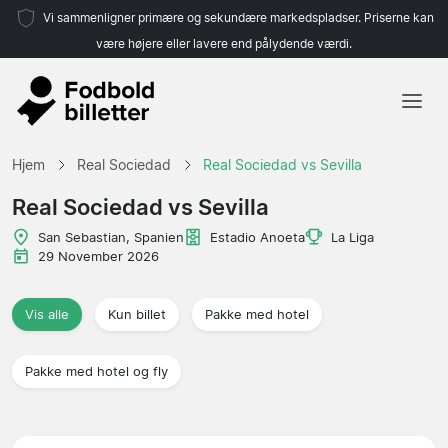
Vi sammenligner primære og sekundære markedspladser. Priserne kan
være højere eller lavere end pålydende værdi.
Hjem
Hjem
Real Sociedad
Real Sociedad vs Sevilla
Hold
Real Sociedad vs Sevilla
Ligaer
San Sebastian, Spanien
Estadio Anoeta
La Liga
29 November 2026
Rejsebureauer
Vis alle
Kun billet
Pakke med hotel
Pakke med hotel og fly