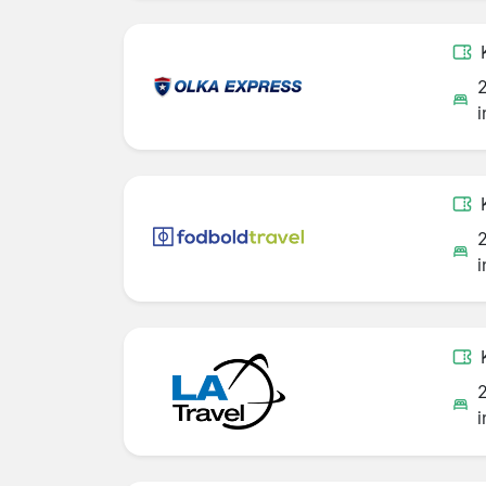
i
i
i