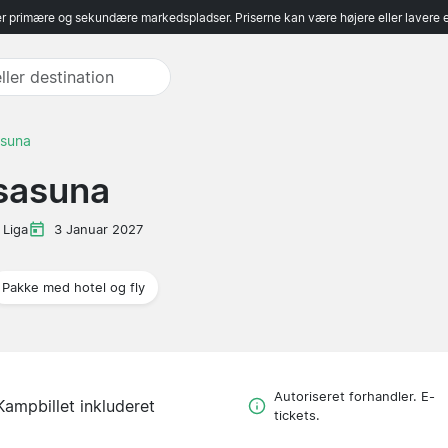
r primære og sekundære markedspladser. Priserne kan være højere eller lavere 
asuna
sasuna
 Liga
3 Januar 2027
Pakke med hotel og fly
Autoriseret forhandler. E-
Kampbillet inkluderet
tickets.