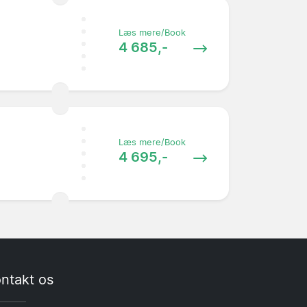
Læs mere/Book
4 685,-
Læs mere/Book
4 695,-
ntakt os