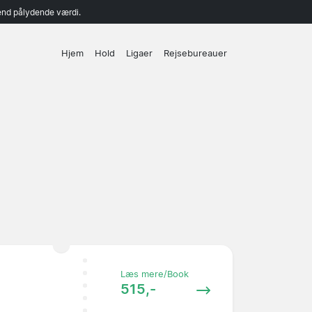
end pålydende værdi.
Hjem
Hold
Ligaer
Rejsebureauer
Læs mere/Book
515,-