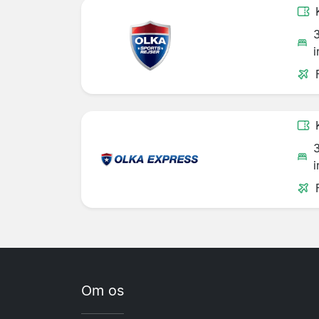
i
i
Om os