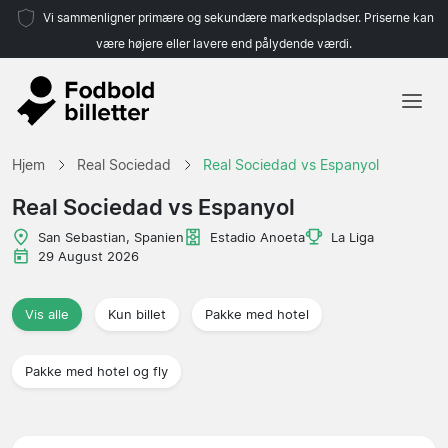
Vi sammenligner primære og sekundære markedspladser. Priserne kan
være højere eller lavere end pålydende værdi.
Hjem
Hjem
Real Sociedad
Real Sociedad vs Espanyol
Hold
Real Sociedad vs Espanyol
Ligaer
San Sebastian, Spanien
Estadio Anoeta
La Liga
29 August 2026
Rejsebureauer
Vis alle
Kun billet
Pakke med hotel
Pakke med hotel og fly