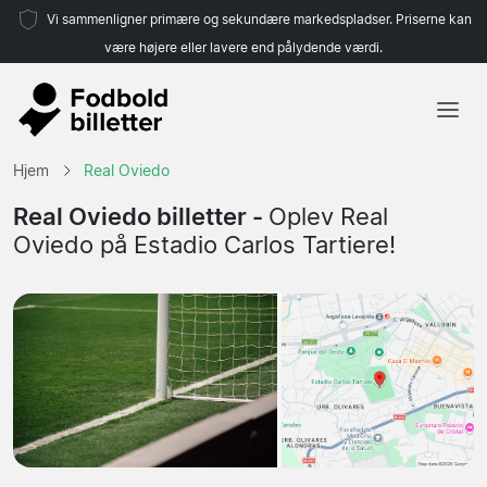
Vi sammenligner primære og sekundære markedspladser. Priserne kan
være højere eller lavere end pålydende værdi.
Hjem
Hjem
Real Oviedo
Hold
Real Oviedo billetter -
Oplev Real
Oviedo på Estadio Carlos Tartiere!
Ligaer
Rejsebureauer