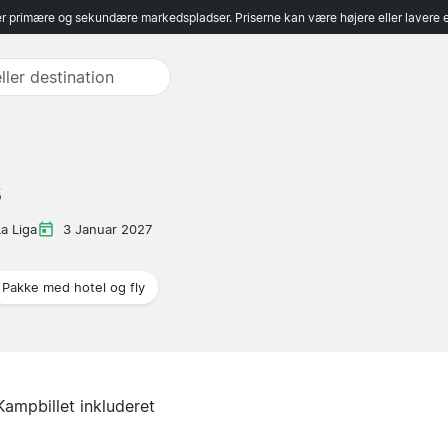
r primære og sekundære markedspladser. Priserne kan være højere eller lavere 
s
La Liga
3 Januar 2027
Pakke med hotel og fly
Kampbillet inkluderet