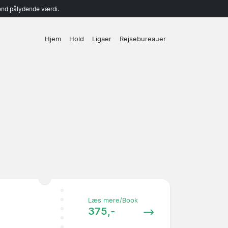
end pålydende værdi.
Hjem
Hold
Ligaer
Rejsebureauer
Læs mere/Book
375,-