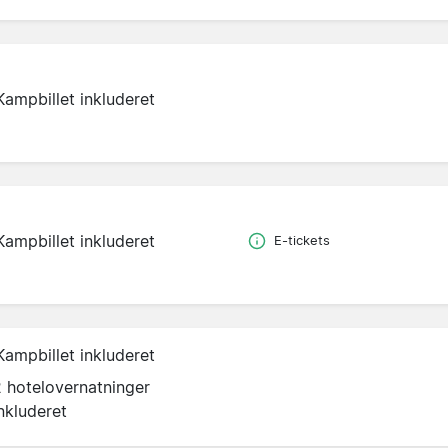
Kampbillet inkluderet
Kampbillet inkluderet
E-tickets
Kampbillet inkluderet
2 hotelovernatninger
nkluderet