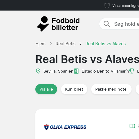
Vi sammenligne
Hjem
Real Betis
Real Betis vs Alaves
Real Betis vs Alave
Sevilla, Spanien
Estadio Benito Villamarín
Vis alle
Kun billet
Pakke med hotel