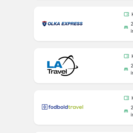
i
i
i