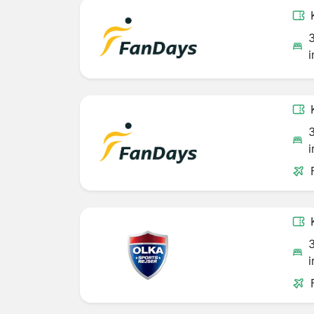
i
i
i